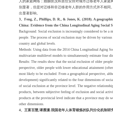
人的家庭网络；婚姻状况和居住安排对城市迁移老年人家庭
别显著，但是对迁移和非迁移老年人群的作用方式并不相同
出显著影响。
3、Feng, Z., Phillips, D. R., & Jones, K. (2018). A geographic
China: Evidence from the China Longitudinal Aging Social Su
Background: Social exclusion is increasingly considered to be a 
people. The process of social exclusion may be driven by various 
country and global levels.
Methods: Using data from the 2014 China Longitudinal Aging So
multivariate multilevel models to simultaneously estimate four d
Results: The results show that the social exclusion of older peop
perspective, older people with lower educational attainment (often 
most likely to be excluded. From a geographical perspective, altho
development) significantly related to the four dimensions of social
of social exclusion at the province level. The negative relationsh
products, between subjective feeling of exclusion and social activ
products at the provincial level indicate that a province may do w
other dimensions.
4、王富百慧,谭雁潇.我国老年人体育锻炼的队列分化机制研究——基