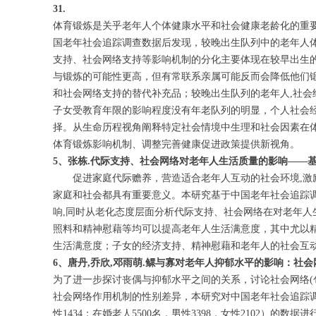
31.
体育锻炼是关乎老年人个体健康水平和社会健康老龄化的重要
国老年社会追踪调查数据后发现，较晚出生队列中的老年人
支持、社会网络支持等影响机制的分化主要体现在较早出生
与锻炼的可能性更高，但有常联系亲属可能反而会降低他们
和社会网络支持的替代补充品；较晚出生队列的老年人,社
子女受教育年限的影响程度没有年老队列的明显，个人社会
择。从生命历程视角阐释特定社会情境中生理和社会因素在
体育锻炼影响机制、调整完善健康促进政策提供新视角。
5、张栋.代际支持、社会网络对老年人生活质量的影响——基于老化态度
促进家庭代际赡养，营造适合老年人互动的社会环境,激励
家庭和社会都具有重要意义。本研究基于中国老年社会追踪调查
响,同时从老化态度层面分析代际支持、社会网络在对老年
照料和精神慰藉等均可以提高老年人生活满意度，其中尤以
生活满意度；子女的经济支持、精神慰藉和老年人的社会互
6、唐丹,乔欣,邓雨萌.鳏与寡对老年人抑郁水平的影响：社会网络的调节作
为了进一步探讨丧偶与抑郁水平之间的关系，讨论社会网络(
社会网络作用机制的性别差异，本研究对中国老年社会追踪调查(CL
性1434；在婚老人5500名，男性3398，女性2102）