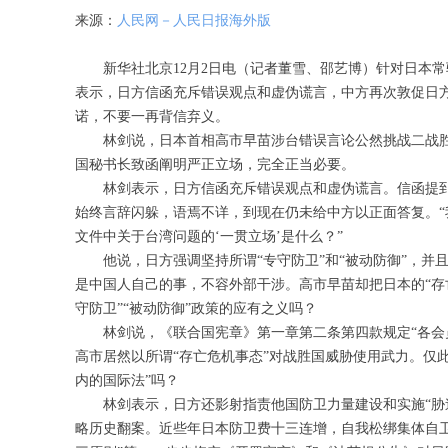
来源：
人民网－人民日报海外版
新华社北京12月2日电（记者董雪、邵艺博）针对日本常
表示，日方信函充斥错误观点和虚伪谎言，中方再次敦促日
诺，不要一再背信弃义。
林剑说，日本首相高市早苗涉台错误言论公然挑战二战胜
国秘书长致函阐明严正立场，完全正当必要。
林剑表示，日方信函充斥错误观点和虚伪谎言。信函提到日
始终言辞闪躲，语焉不详，到现在仍未给中方以正面答复。
文件中关于台湾问题的‘一贯立场’是什么？”
他说，日方强调坚持所谓“专守防卫”和“被动防御”，并
是中国人自己的事，不容外部干涉。高市早苗却把日本的“存
守防卫”“被动防御”政策的应有之义吗？
林剑说，《联合国宪章》第一章第二条第四款规定“各会员
高市居然以所谓“存亡危机事态”对战胜国威胁使用武力。仅
内的国际法”吗？
林剑表示，日方还影射指责他国防卫力量建设和实施“胁迫
略历史翻案。近些年日本防卫费十三连增，自我松绑集体自卫