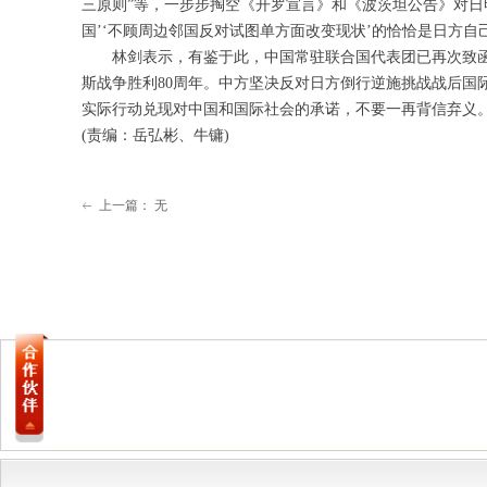
三原则”等，一步步掏空《开罗宣言》和《波茨坦公告》对日明
国’‘不顾周边邻国反对试图单方面改变现状’的恰恰是日方自
林剑表示，有鉴于此，中国常驻联合国代表团已再次致函联
斯战争胜利80周年。中方坚决反对日方倒行逆施挑战战后国
实际行动兑现对中国和国际社会的承诺，不要一再背信弃义。
(责编：岳弘彬、牛镛)
上一篇：
无
ꂃ