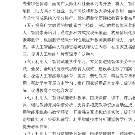
专业特色资源，面向广大师生和社会学习者开放。将人工智能
项目，助力高水平就业。发挥高校和开放大学体系作用，面
有关学习成果纳入学分银行。优化调整学历继续教育专业布
（五）提高广大教师的智能素养与技能。制定教师智能素养
人工智能素养培训，通过多种方式实现全覆盖。构建情境化
素养测评，根据测评结果针对性地提升教师素养和能力。推
系。将人工智能纳入教师资格考试和认证内容，在国家及省
三、促进人工智能与教育深度广泛融合
（六）利用人工智能赋能学生学习。立足促进德智体美劳全
域、全员、全时的沉浸式思政育人模式。建设学生数字档案
求。探索人工智能赋能体育、美育、劳动教育、科技教育等
用，帮助学生开展自主学习，推广国家通用语言文字，促进
练，促进教育全纳包容发展。
（七）利用人工智能赋能教师教学。围绕课前、课中、课后
课，辅助教师开展学情分析，支撑多模态教学资源自动生成
用智能系统参与教学环节，开发强交互虚拟仿真实验，提升
进智能批改、答疑和辅导。利用智能技术分析课堂教学行为
提升教学质量。
（八）利用人工智能赋能教育治理。围绕便捷服务、精准管