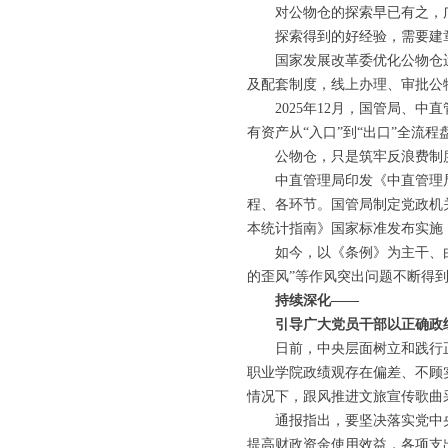
对公物仓的探索早已有之，广东
探索得到的好经验，需要建
国家发展改革委优化公物仓运
及配套制度，线上办理、审批公
2025年12月，国管局、中
有资产从“入口”到“出口”全流程
公物仓，只是筑牢反浪费制
中直管理局印发《中直管理局
程、各环节。国管局制定党政机
本统计指南》国家标准发布实施
如今，以《条例》为主干、由各
的歪风”等作风突出问题不断得
持续深化——
引导广大党员干部以正确政绩
日前，中央层面树立和践行正
职业学院政绩观存在偏差、不顾
情况下，跟风推进文旅宣传歌曲
通报指出，要坚决落实党中央
提高财政资金使用效益，各项支