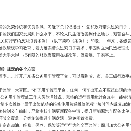
光荣传统和优良作风。习近平总书记指出：“党和政府带头过紧日子，
不论我们国家发展到什么水平，不论人民生活改善到什么地步，艰苦奋斗
厉行节约反对浪费条例》（以下简称《条例》）印发。一年来，各级党
确政绩观学习教育，着力落实带头过紧日子要求，牢固树立为民造福理念
禁大手大脚，把有限的财政资源用在抓改革、促发展、干实事上。
》规定的各个方面
率……打开广东省公务用车管理平台，可以看到省、市、县三级行政事
管一大盲区。“有了用车管理平台，任何一辆车出现在不应该出现的地
局公务用车管理处工作人员范泽雄说，完整的运行费用统计台账中，能够
多次维修”“属于出险范畴的维修使用普通维修流程”“短时间内反复加油
控制公车编制，严格审核车辆更新配备申请，提升新能源汽车配备比例
环节全覆盖，分类施策推进车辆盘活，避免闲置浪费。
定点加油、维修、保养、保险等运行行为的全面监管；四川加大公务用