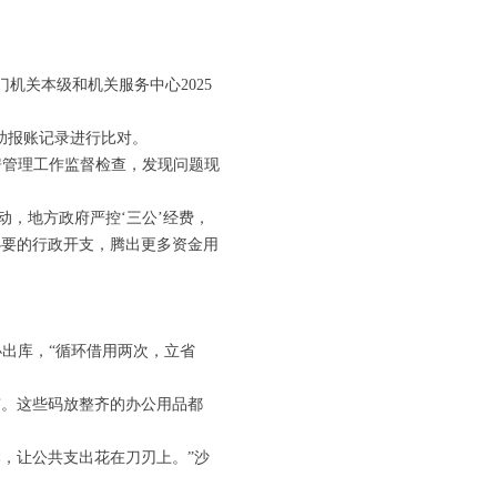
关本级和机关服务中心2025
助报账记录进行比对。
房管理工作监督检查，发现问题现
，地方政府严控‘三公’经费，
必要的行政开支，腾出更多资金用
出库，“循环借用两次，立省
。这些码放整齐的办公用品都
，让公共支出花在刀刃上。”沙