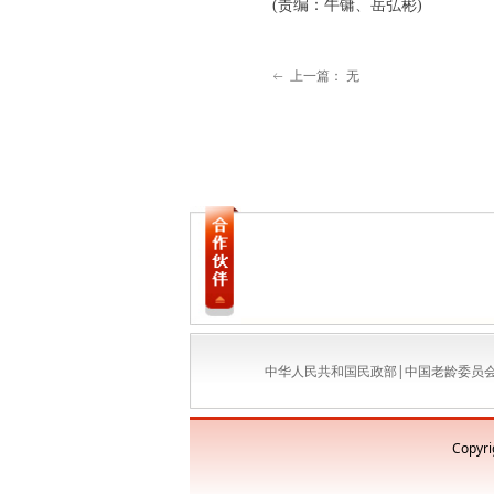
(责编：牛镛、岳弘彬)
上一篇：
无
ꂃ
中华人民共和国民政部
|
中国老龄委员
Copyr