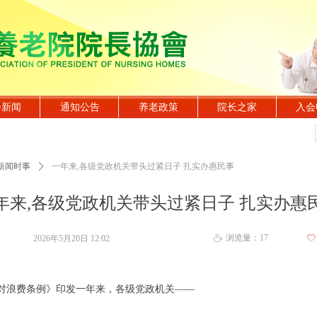
会新闻
通知公告
养老政策
院长之家
入会
新闻时事
ꄲ
一年来,各级党政机关带头过紧日子 扎实办惠民事
年来,各级党政机关带头过紧日子 扎实办惠
浏览量：
17
2026年5月20日
12:02
ꄀ
ꄘ
对浪费条例》印发一年来，各级党政机关——