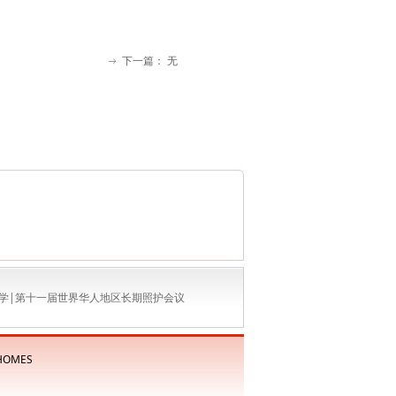
下一篇：
无
ꁹ
学
|第十一届世界华人地区长期照护会议
 HOMES