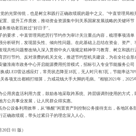
的光荣传统，也是树立和践行正确政绩观的题中之义。”中直管理局相
配置、提升工作质效，推动资金资源集中到关系国家发展战略的关键环节
服务推动老百姓过“好日子”。
的要求，中直管理局把厉行节约作为审计关注重点内容，梳理事项清单
强分析研判，发现苗头性、倾向性问题。在此基础上总结在资金、资产、
发现共性问题整改纳入深入贯彻中央八项规定精神学习教育、树立和践行
厉行节约、反对浪费的机关文化，推进节约型机关建设，为在全社会形
徽淮南市政务中心开启能源费用托管模式，招标引入专业节能服务公司
成LED雷达感应灯，常亮状态降至18瓦，无人时只有3瓦，节能率达70
各项支出都精打细算，力戒花钱大手大脚的毛病。”相较2021年，2025年
公用房盘活利用力度，鼓励各地采取跨系统、跨层级调剂使用的方式，
地方公共事业发展，让人民群众得实惠。
办公设备利用效率，从“唤醒”闲置资产到控制公务接待支出，各地区各
行正确政绩观，带头过紧日子的理念深入人心。
20日 01 版）