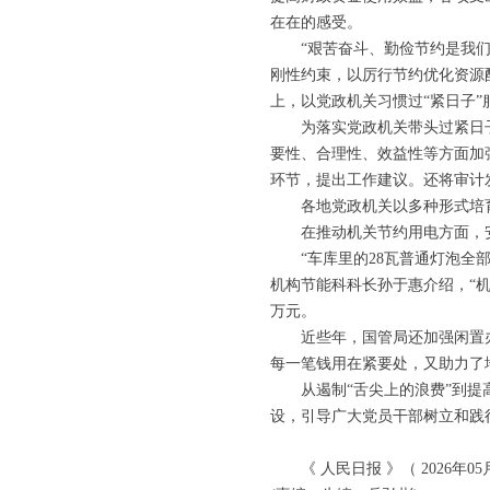
在在的感受。
“艰苦奋斗、勤俭节约是我们党
刚性约束，以厉行节约优化资源
上，以党政机关习惯过“紧日子”
为落实党政机关带头过紧日子
要性、合理性、效益性等方面加
环节，提出工作建议。还将审计
各地党政机关以多种形式培育
在推动机关节约用电方面，安
“车库里的28瓦普通灯泡全部换
机构节能科科长孙于惠介绍，“机关
万元。
近些年，国管局还加强闲置办
每一笔钱用在紧要处，又助力了
从遏制“舌尖上的浪费”到提高
设，引导广大党员干部树立和践
《 人民日报 》（ 2026年05月