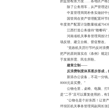
的监督检查力度……各地区严格
除了公务用车，从严管理还体
中直管理局简朴务实做好中央
国管局在资产管理配置环节统筹
年度资产配置计划数量核减7043件
江西打造公务接待“赣餐码”，
河南省机关事务管理局按计划、
场反馈、建立台账、督促整改。
“党政机关厉行节约反对浪费，
把严的原则落实在《条例》规定
于发展所需、民生所盼。
建章立制——
反浪费制度体系逐步形成，作
新添办公设备，不花一分钱。重
8000元采买费。”
公物仓里，桌椅、电脑、打印机
是“二手”且可以重复使用的，有
“公物仓是个好东西！让资产在
坪坝区机关事务管理局副局长张