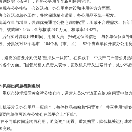
贯彻落实《条例》，严格公务用车配备和使用管理。
现在公务接待、会议活动、办公用房建设和使用等方方面面。
会议活动总务工作，餐饮保障精准适量，办公用品不统一配发。
存量与增量，强调优先通过公物仓调剂配置，压减不合理需求。各部门机
、核减率7.45%，金额核减2831万元、核减率13.42%。
后台实时调取用餐时间、用餐人员、扫码定位等信息，与各单位伙食补
分批次对18个地市、104个县（市、区）、92个省直单位开展办公用
遵循的首要原则便是‘坚持从严从简’。在实践中，中央部门严管公务活动
的各个方面。”国管局相关负责人表示，党政机关带头过紧日子，减少不
风突出问题得到遏制
庆市沙坪坝区黄金湾公物仓内，运营人员朱学涛正在给3台闲置电脑办
等常见办公用品一应俱全，每件物品都贴着“闲置资产 共享共用”标签
需要的单位可以在公物仓在线平台上“下单”。
不同单位间流转再利用，避免资产闲置、重复购置，降低机关运行成本
国竟说。