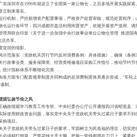
深圳市在1996年就设立了全国第一家公物仓，之后多地开展实践探索
章立制来落实。
行机制，严控新增资产配置事项，严格资产处置审核，规范处置程序；
物仓运行各环节；四川成都市盘活利用闲置资产，依规开展资产借用、调
直管理局联合印发《关于进一步加强中央行政事业单位公物仓管理 推进国
盘活共享。
度堤坝的缩影。
示范落实〈党政机关厉行节约反对浪费条例〉具体措施》，确保《条例
关行政事业类、服务保障类、经营类维修项目采购工作指引，推动节约节
，统计指标体系不断细化完善……
方面专门配套规章制度共同构成的反浪费制度体系逐步形成，“车轮上的腐
到遏制。
观弘扬节俭之风
确政绩观学习教育工作专班、中央纪委办公厅公开通报四川省昭觉县、
实际使用财政资金问题，落实党中央关于党政机关带头过紧日子要求不到
采购项目。
关于党政机关带头过紧日子的要求，牢固树立为民造福的理念，切实把
出必须精打细算，严禁花钱大手大脚，把每一笔钱都用在刀刃上、紧要处