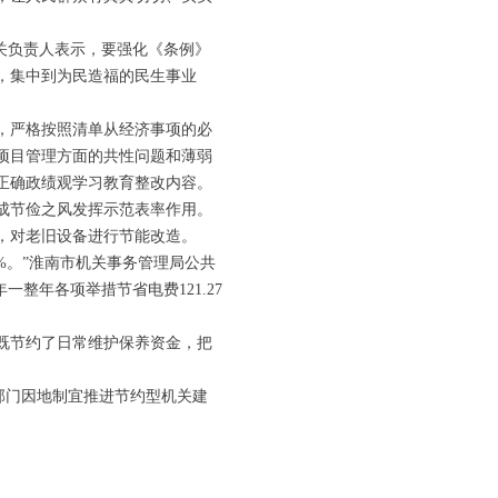
关负责人表示，要强化《条例》
，集中到为民造福的民生事业
，严格按照清单从经济事项的必
项目管理方面的共性问题和薄弱
正确政绩观学习教育整改内容。
成节俭之风发挥示范表率作用。
，对老旧设备进行节能改造。
%。”淮南市机关事务管理局公共
一整年各项举措节省电费121.27
既节约了日常维护保养资金，把
部门因地制宜推进节约型机关建