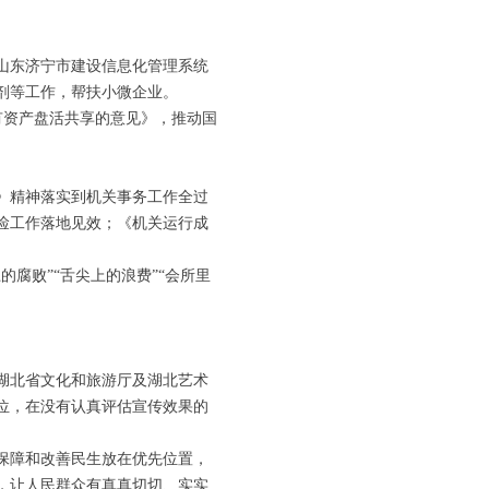
。
山东济宁市建设信息化管理系统
剂等工作，帮扶小微企业。
有资产盘活共享的意见》，推动国
》精神落实到机关事务工作全过
俭工作落地见效；《机关运行成
败”“舌尖上的浪费”“会所里
湖北省文化和旅游厅及湖北艺术
位，在没有认真评估宣传效果的
保障和改善民生放在优先位置，
，让人民群众有真真切切、实实